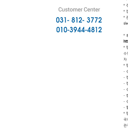
*
* 
* 
sl
*
ht
*
수
자
*
-
-
-
-
-
-
-
*
국
관