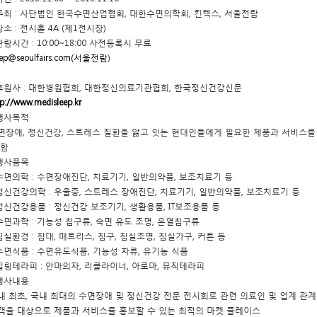
 주최 : 사단법인 한국수면산업협회, 대한수면의학회, 킨텍스, 서울전람
장소 : 전시홀 4A (제1전시장)
관람시간 : 10:00~18:00 사전등록시 무료
eep@seoulfairs.com(서울전람
)
 후원사 : 대한병원협회, 대한정신의료기관협회, 한국정신건강신문
tp://www.medisleep.kr
 행사목적
면장애, 정신건강, 스트레스 질환을 앓고 잇는 현대인들에게 필요한 제품과 서비스를 
 함
 행사품목
 수면의학 : 수면장애진단, 치료기기, 일반의약품, 보조치료기 등
 정신건강의학 : 우울증, 스트레스 장애진단, 치료기기, 일반의약품, 보조치료기 등
 정신건강용품 : 정신건강 보조기기, 생활용품, IT보조용품 등
 수면과학 : 기능성 침구류, 숙면 유도 조명, 온열침구류
 침실환경 : 침대, 매트리스, 침구, 침실조명, 침실가구, 커튼 등
 수면식품 : 수면유도식품, 기능성 차류, 유기농 식품
 힐링테라피 : 안마의자, 리클라이너, 아로마, 뮤직테라피
 행사내용
내 최초, 국내 최대의 수면장애 및 정신건강 전문 전시회로 관련 의료인 및 업계 관계
객을 대상으로 제품과 서비스를 홍보할 수 있는 최적의 마켓 플레이스