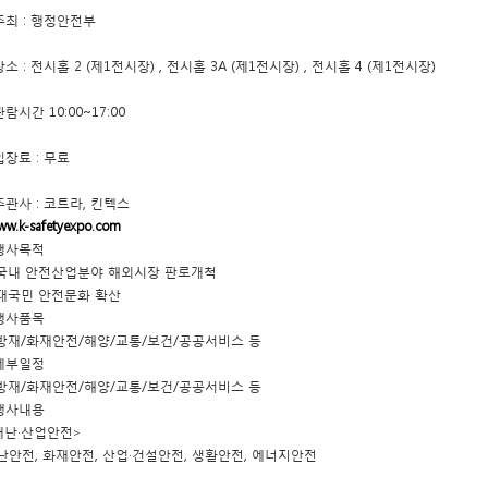
 주최 : 행정안전부
장소 : 전시홀 2 (제1전시장) , 전시홀 3A (제1전시장) , 전시홀 4 (제1전시장)
관람시간 10:00~17:00
 입장료 : 무료
 주관사 : 코트라, 킨텍스
ww.k-safetyexpo.com
 행사목적
 국내 안전산업분야 해외시장 판로개척
 대국민 안전문화 확산
 행사품목
 방재/화재안전/해양/교통/보건/공공서비스 등
 세부일정
 방재/화재안전/해양/교통/보건/공공서비스 등
 행사내용
재난·산업안전>
난안전, 화재안전, 산업·건설안전, 생활안전, 에너지안전