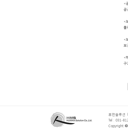
<
공
<
물
<
보
<
구
휴먼솔루션
Tel : 031-8
Copyright
©