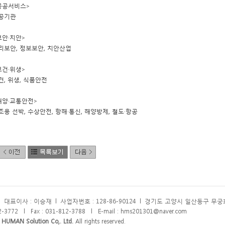
공공서비스>
공기관
보안·치안>
리보안, 정보보안, 치안산업
보건·위생>
건, 위생, 식품안전
해양·교통안전>
조용 선박, 수상안전, 항해·통신, 해양방제, 철도·항공
l
대표이사 : 이승재
l
사업자번호 : 128-86-90124
l
경기도 고양시 일산동구 무궁화로
12-3772
l
Fax : 031-812-3788
l
E-mail : hms201301@naver.com
 HUMAN Solution Co,. Ltd.
All rights reserved.