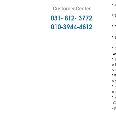
*
* 
* 
*
*
w
*
o
o
*
o
*
o
*
<
재