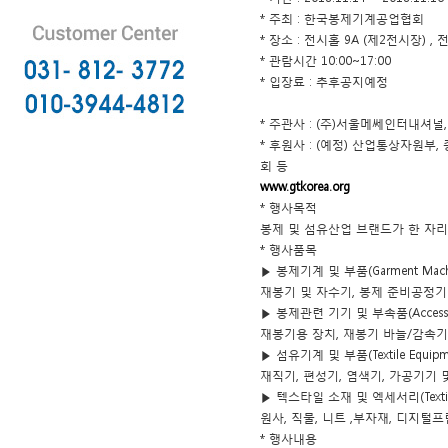
* 주최 : 한국봉제기계공업협회
* 장소 : 전시홀 9A (제2전시장) ,
* 관람시간 10:00~17:00
* 입장료 : 추후공지예정
* 주관사 : (주)서울메쎄인터내셔널
* 후원사 : (예정) 산업통상자원
회 등
www.gtkorea.org
* 행사목적
봉제 및 섬유산업 브랜드가 한 자
* 행사품목
▶ 봉제기계 및 부품(Garment Machin
재봉기 및 자수기, 봉제 준비공정기
▶ 봉제관련 기기 및 부속품(Accessorie
재봉기용 장치, 재봉기 바늘/감속기
▶ 섬유기계 및 부품(Textile Equipmen
재직기, 편성기, 염색기, 가공기기
▶ 텍스타일 소재 및 엑세서리(Textiles, K
원사, 직물, 니트 ,부자재, 디지털
* 행사내용