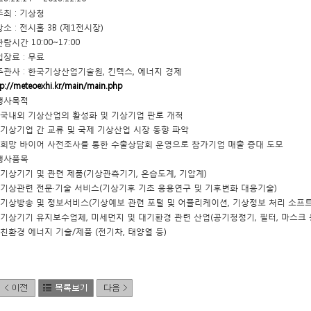
주최 : 기상청
장소 : 전시홀 3B (제1전시장)
관람시간 10:00~17:00
입장료 : 무료
 주관사 : 한국기상산업기술원, 킨텍스, 에너지 경제
tp://meteoexhi.kr/main/main.php
 행사목적
 국내외 기상산업의 활성화 및 기상기업 판로 개척
 기상기업 간 교류 및 국제 기상산업 시장 동향 파악
 희망 바이어 사전조사를 통한 수출상담회 운영으로 참가기업 매출 증대 도모
 행사품목
 기상기기 및 관련 제품(기상관측기기, 온습도계, 기압계)
 기상관련 전문·기술 서비스(기상기후 기초 응용연구 및 기후변화 대응기술)
 기상방송 및 정보서비스(기상예보 관련 포털 및 어플리케이션, 기상정보 처리 소프
 기상기기 유지보수업체, 미세먼지 및 대기환경 관련 산업(공기청정기, 필터, 마스크 
 친환경 에너지 기술/제품 (전기차, 태양열 등)