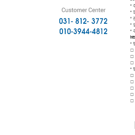
* 
* 
* 
* 
*
ht
*
□
□
□
*
□
□
□
□
□