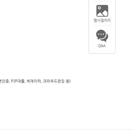
면인증, P2P대출, 빅데이터, 크라우드펀딩 등)