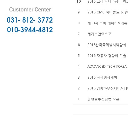
10
2016 코리아 나라장터 엑
9
2016 OMC 헤어월드 &
8
제13회 코베 베이비&에듀
7
세계보안엑스포
6
2016한국국제낚시박람회
5
2016 자동차 경량화 기술
4
ADVANCED TECH KOREA 
3
2016 국제캠핑페어
2
2016 경향하우징페어/
1
휴먼솔루션닷컴 오픈