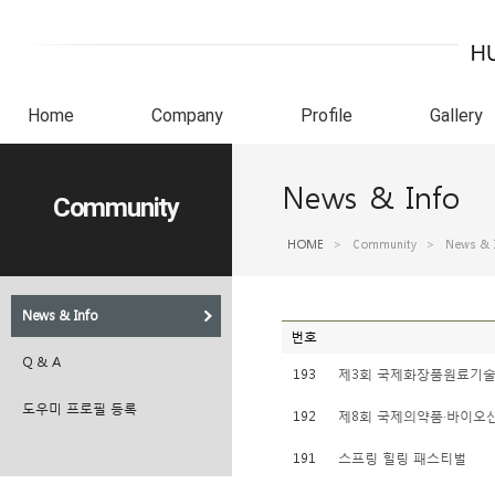
Home
Company
Profile
Gallery
News & Info
Community
HOME
>
Community
>
News & 
News & Info
번호
Q & A
193
제3회 국제화장품원료기
도우미 프로필 등록
192
제8회 국제의약품·바이오
191
스프링 힐링 패스티벌