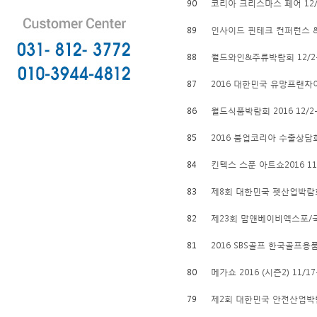
90
코리아 크리스마스 페어 12/
89
인사이드 핀테크 컨퍼런스 & 
88
월드와인&주류박람회 12/2
87
2016 대한민국 유망프랜차이
86
월드식품박람회 2016 12/2-
85
2016 붐업코리아 수출상담회 
84
킨텍스 스푼 아트쇼2016 11/
83
제8회 대한민국 펫산업박람회 
82
제23회 맘앤베이비엑스포/국
81
2016 SBS골프 한국골프용품전
80
메가쇼 2016 (시즌2) 11/17
79
제2회 대한민국 안전산업박람회(K-