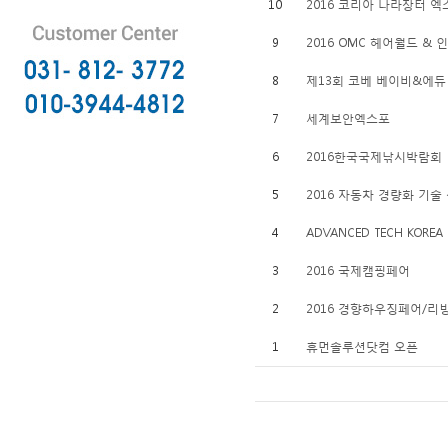
10
2016 코리아 나라장터 엑
9
2016 OMC 헤어월드 &
8
제13회 코베 베이비&에듀
7
세계보안엑스포
6
2016한국국제낚시박람회
5
2016 자동차 경량화 기술
4
ADVANCED TECH KOREA 
3
2016 국제캠핑페어
2
2016 경향하우징페어/
1
휴먼솔루션닷컴 오픈