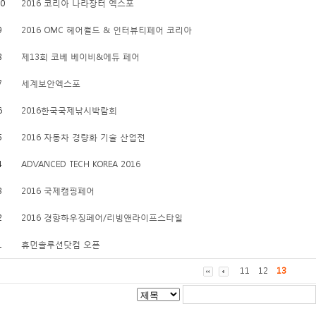
0
2016 코리아 나라장터 엑스포
9
2016 OMC 헤어월드 & 인터뷰티페어 코리아
8
제13회 코베 베이비&에듀 페어
7
세계보안엑스포
6
2016한국국제낚시박람회
5
2016 자동차 경량화 기술 산업전
4
ADVANCED TECH KOREA 2016
3
2016 국제캠핑페어
2
2016 경향하우징페어/리빙앤라이프스타일
1
휴먼솔루션닷컴 오픈
11
12
13