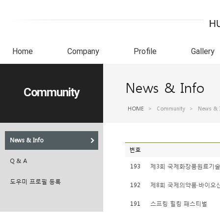
Home
Company
Profile
Gallery
News & Info
Community
HOME
>
Community
>
News & 
News & Info
번호
Q & A
193
제3회 국제화장품원료기
도우미 프로필 등록
192
제8회 국제의약품·바이오
191
스프링 힐링 패스티벌