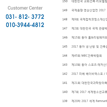
150
대한민국 교회건축·리모델링
149
국제음향·영상산업전 2017
148
제9회 국제접착코팅소재산업전
147
제2회 대한민국 국제 관광
146
제15회 동아 홈&리빙페어회
145
2017 동아 냉·난방 및 건
144
제45회 MBC건축박람회
143
제10회 동아 스포츠·레저산
142
2017 미베 베이비엑스포 
141
제21회 대한민국과학창의
140
제7회 2017 세계청소년교
139
제20차 2017 세계 Remnan