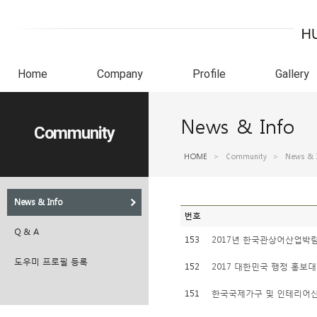
Home
Company
Profile
Gallery
News & Info
Community
HOME
>
Community
>
News & 
News & Info
번호
Q & A
153
2017년 한국관상어산업박
도우미 프로필 등록
152
2017 대한민국 행정 홍보
151
한국국제가구 및 인테리어