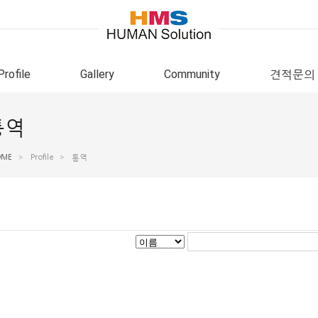
Profile
Gallery
Community
견적문의
통역
OME
>
Profile
>
통역